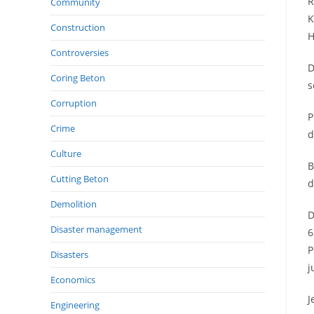
R
Community
K
Construction
H
Controversies
D
Coring Beton
s
Corruption
P
Crime
d
Culture
B
Cutting Beton
d
Demolition
D
Disaster management
6
P
Disasters
j
Economics
J
Engineering