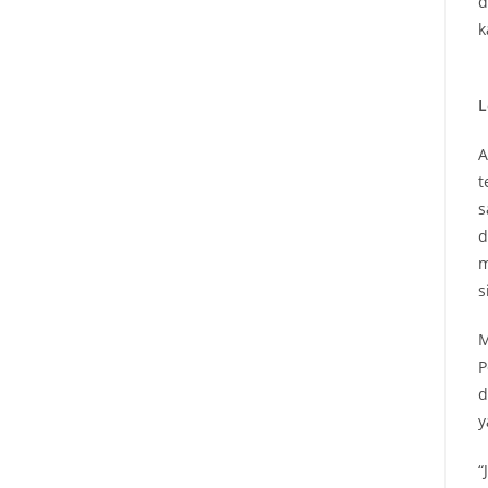
d
k
L
A
t
s
d
m
s
M
P
d
y
“