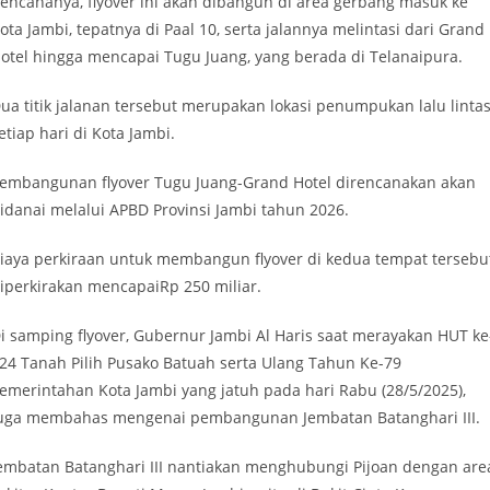
encananya, flyover ini akan dibangun di area gerbang masuk ke
ota Jambi, tepatnya di Paal 10, serta jalannya melintasi dari Grand
otel hingga mencapai Tugu Juang, yang berada di Telanaipura.
ua titik jalanan tersebut merupakan lokasi penumpukan lalu linta
etiap hari di Kota Jambi.
embangunan flyover Tugu Juang-Grand Hotel direncanakan akan
idanai melalui APBD Provinsi Jambi tahun 2026.
iaya perkiraan untuk membangun flyover di kedua tempat tersebu
iperkirakan mencapaiRp 250 miliar.
i samping flyover, Gubernur Jambi Al Haris saat merayakan HUT ke
24 Tanah Pilih Pusako Batuah serta Ulang Tahun Ke-79
emerintahan Kota Jambi yang jatuh pada hari Rabu (28/5/2025),
uga membahas mengenai pembangunan Jembatan Batanghari III.
embatan Batanghari III nantiakan menghubungi Pijoan dengan are