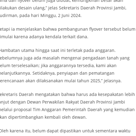
ama dan flyover belum juga dibuat, kemungkinan besar akan
ilakukan desain ulang,” jelas Sekretaris Daerah Provinsi Jambi,
udirman, pada hari Minggu, 2 Juni 2024.
etapi ia menjelaskan bahwa pembangunan flyover tersebut belum
imulai karena adanya kendala terkait dana.
Hambatan utama hingga saat ini terletak pada anggaran.
ebelumnya juga ada masalah mengenai pengadaan tanah yang
elum terselesaikan; jika anggarannya tersedia, kami akan
elanjutkannya. Setidaknya, penyiapan dan pematangan
erencanaan akan dilaksanakan mulai tahun 2025,” jelasnya.
ekretaris Daerah mengatakan bahwa harus ada kesepakatan lebih
anjut dengan Dewan Perwakilan Rakyat Daerah Provinsi Jambi
elalui proposal Tim Anggaran Pemerintah Daerah yang kemudian
kan dipertimbangkan kembali oleh dewan.
Oleh karena itu, belum dapat dipastikan untuk sementara waktu