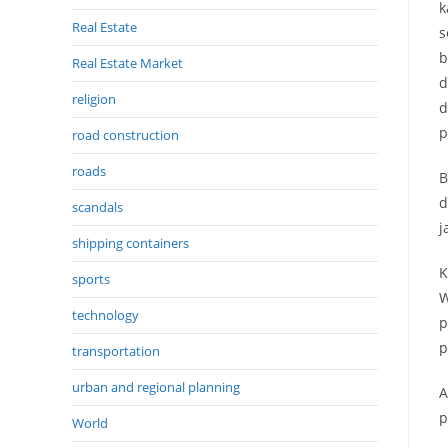
k
Real Estate
s
b
Real Estate Market
d
religion
d
p
road construction
roads
B
d
scandals
j
shipping containers
K
sports
W
technology
p
p
transportation
urban and regional planning
A
p
World