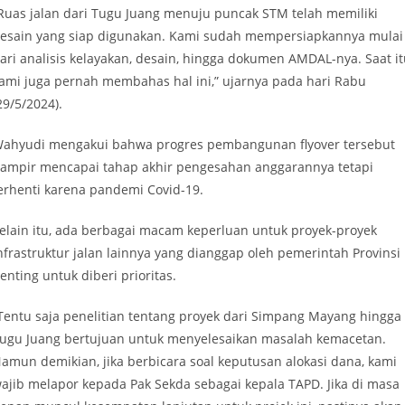
Ruas jalan dari Tugu Juang menuju puncak STM telah memiliki
esain yang siap digunakan. Kami sudah mempersiapkannya mulai
ari analisis kelayakan, desain, hingga dokumen AMDAL-nya. Saat i
ami juga pernah membahas hal ini,” ujarnya pada hari Rabu
29/5/2024).
ahyudi mengakui bahwa progres pembangunan flyover tersebut
ampir mencapai tahap akhir pengesahan anggarannya tetapi
erhenti karena pandemi Covid-19.
elain itu, ada berbagai macam keperluan untuk proyek-proyek
nfrastruktur jalan lainnya yang dianggap oleh pemerintah Provinsi
enting untuk diberi prioritas.
Tentu saja penelitian tentang proyek dari Simpang Mayang hingga
ugu Juang bertujuan untuk menyelesaikan masalah kemacetan.
amun demikian, jika berbicara soal keputusan alokasi dana, kami
ajib melapor kepada Pak Sekda sebagai kepala TAPD. Jika di masa