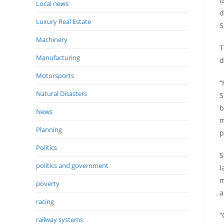
l
Local news
d
Luxury Real Estate
S
Machinery
T
Manufacturing
d
Motorsports
“
Natural Disasters
S
b
News
m
Planning
p
Politics
S
politics and government
l
m
poverty
a
racing
“
railway systems