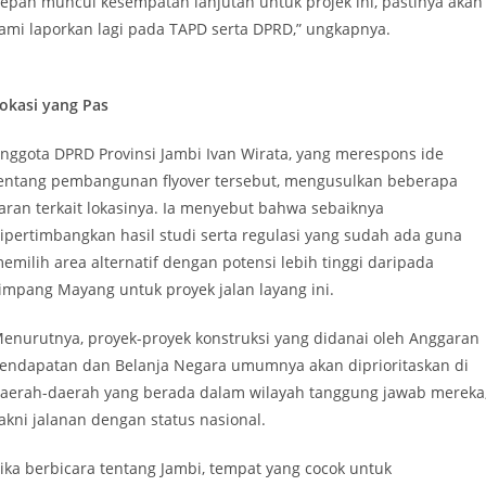
epan muncul kesempatan lanjutan untuk projek ini, pastinya akan
ami laporkan lagi pada TAPD serta DPRD,” ungkapnya.
okasi yang Pas
nggota DPRD Provinsi Jambi Ivan Wirata, yang merespons ide
entang pembangunan flyover tersebut, mengusulkan beberapa
aran terkait lokasinya. Ia menyebut bahwa sebaiknya
ipertimbangkan hasil studi serta regulasi yang sudah ada guna
emilih area alternatif dengan potensi lebih tinggi daripada
impang Mayang untuk proyek jalan layang ini.
enurutnya, proyek-proyek konstruksi yang didanai oleh Anggaran
endapatan dan Belanja Negara umumnya akan diprioritaskan di
aerah-daerah yang berada dalam wilayah tanggung jawab mereka
akni jalanan dengan status nasional.
Jika berbicara tentang Jambi, tempat yang cocok untuk