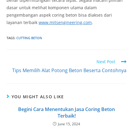
benar diperhitungkan secara tepat. Segala macam pilihan
dasar untuk melihat komponen utama dalam
pengembangan aspek coring beton bisa diakses dari
layanan terbaik
www.mitsengineering.com
.
TAGS
:
CUTTING BETON
Next Post
Tips Memilih Alat Potong Beton Beserta Contohnya
YOU MIGHT ALSO LIKE
Begini Cara Menentukan Jasa Coring Beton
Terbaik!
June 15, 2024