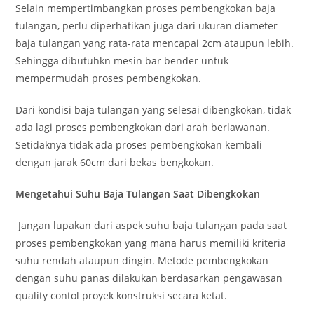
Selain mempertimbangkan proses pembengkokan baja
tulangan, perlu diperhatikan juga dari ukuran diameter
baja tulangan yang rata-rata mencapai 2cm ataupun lebih.
Sehingga dibutuhkn mesin bar bender untuk
mempermudah proses pembengkokan.
Dari kondisi baja tulangan yang selesai dibengkokan, tidak
ada lagi proses pembengkokan dari arah berlawanan.
Setidaknya tidak ada proses pembengkokan kembali
dengan jarak 60cm dari bekas bengkokan.
Mengetahui Suhu Baja Tulangan Saat Dibengkokan
Jangan lupakan dari aspek suhu baja tulangan pada saat
proses pembengkokan yang mana harus memiliki kriteria
suhu rendah ataupun dingin. Metode pembengkokan
dengan suhu panas dilakukan berdasarkan pengawasan
quality contol proyek konstruksi secara ketat.