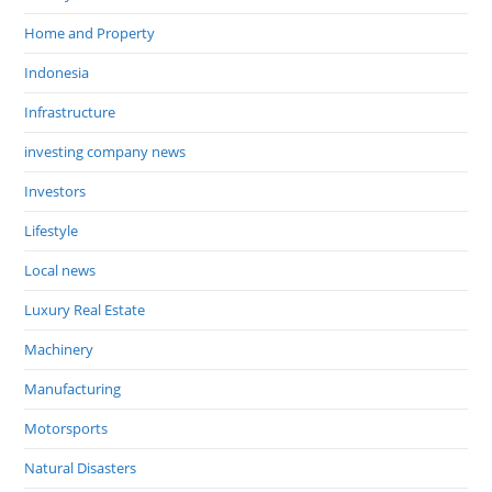
Home and Property
Indonesia
Infrastructure
investing company news
Investors
Lifestyle
Local news
Luxury Real Estate
Machinery
Manufacturing
Motorsports
Natural Disasters