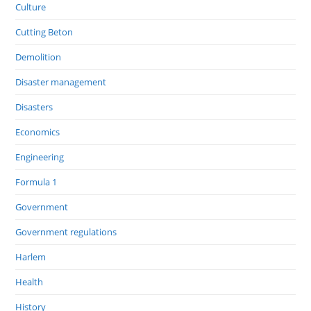
Culture
Cutting Beton
Demolition
Disaster management
Disasters
Economics
Engineering
Formula 1
Government
Government regulations
Harlem
Health
History