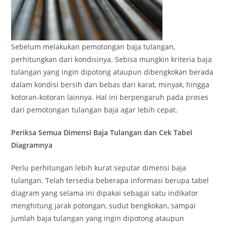
Sebelum melakukan pemotongan baja tulangan,
perhitungkan dari kondisinya. Sebisa mungkin kriteria baja
tulangan yang ingin dipotong ataupun dibengkokan berada
dalam kondisi bersih dan bebas dari karat, minyak, hingga
kotoran-kotoran lainnya. Hal ini berpengaruh pada proses
dari pemotongan tulangan baja agar lebih cepat.
Periksa Semua Dimensi Baja Tulangan dan Cek Tabel
Diagramnya
Perlu perhitungan lebih kurat seputar dimensi baja
tulangan. Telah tersedia beberapa informasi berupa tabel
diagram yang selama ini dipakai sebagai satu indikator
menghitung jarak potongan, sudut bengkokan, sampai
jumlah baja tulangan yang ingin dipotong ataupun