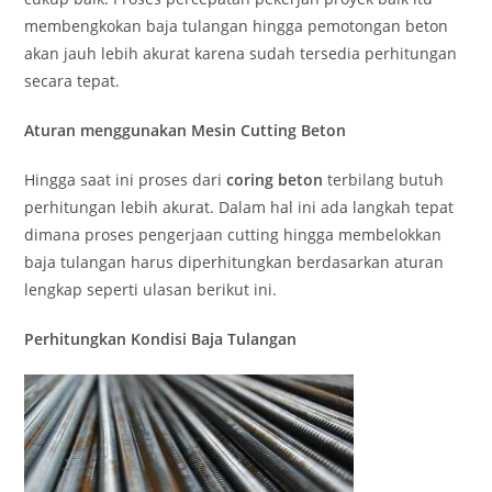
membengkokan baja tulangan hingga pemotongan beton
akan jauh lebih akurat karena sudah tersedia perhitungan
secara tepat.
Aturan menggunakan Mesin Cutting Beton
Hingga saat ini proses dari
coring beton
terbilang butuh
perhitungan lebih akurat. Dalam hal ini ada langkah tepat
dimana proses pengerjaan cutting hingga membelokkan
baja tulangan harus diperhitungkan berdasarkan aturan
lengkap seperti ulasan berikut ini.
Perhitungkan Kondisi Baja Tulangan